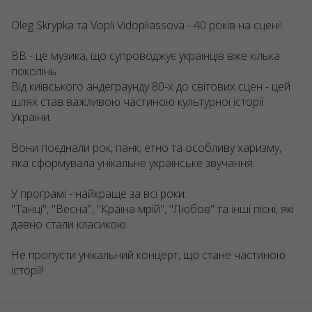
Oleg Skrypka та Vopli Vidopliassova - 40 років на сцені!
ВВ - це музика, що супроводжує українців вже кілька
поколінь.
Від київського андеграунду 80-х до світових сцен - цей
шлях став важливою частиною культурної історії
України.
Вони поєднали рок, панк, етно та особливу харизму,
яка сформувала унікальне українське звучання.
У програмі - найкраще за всі роки:
"Танці", "Весна", "Країна мрій", "Любов" та інші пісні, які
давно стали класикою.
Не пропусти унікальний концерт, що стане частиною
історії!