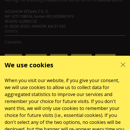
Warning! The processing of appeals is carried out via form at
sale@karabas.pl
GO2SHOW SPÓŁKA Z O. O.
NIP: 6751768934, Numer KRS 0000987419
REGON: 522850125
ul. GĘSIA, 8/205, KRAKÓW, kod 31-535
EVENTS
Concerts
August 2026
September 2026
October 2026
November 2026
December 2026
We use cookies
February 2027
SERVICES
When you visit our website, if you give your consent,
we will use cookies to allow us to collect data for
Sitemap
aggregated statistics to improve our services and
ABOUT US
remember your choice for future visits. If you don't
News
want this, we will only use cookies to remember your
choice for future visits (i.e., essential cookies). If you
The organizers
don't select any of the two options, no cookies will be
Logo for posters and media
deployed, but the banner will re-appear every time you